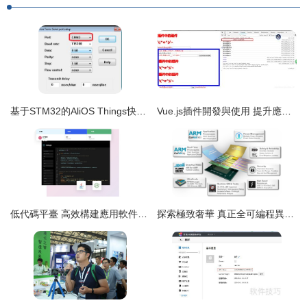
基于STM32的AliOS Things快速開發 硬件與軟件環境搭建及應用軟件開發指南
Vue.js插件開發與使用 提升應用軟件開發的效率與復用性
低代碼平臺 高效構建應用軟件的創新之道
探索極致奢華 真正全可編程異構SoC開發套件MYD-CZU3EG的軟件開發深度評測