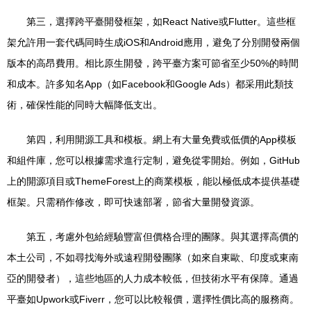
第三，選擇跨平臺開發框架，如React Native或Flutter。這些框
架允許用一套代碼同時生成iOS和Android應用，避免了分別開發兩個
版本的高昂費用。相比原生開發，跨平臺方案可節省至少50%的時間
和成本。許多知名App（如Facebook和Google Ads）都采用此類技
術，確保性能的同時大幅降低支出。
第四，利用開源工具和模板。網上有大量免費或低價的App模板
和組件庫，您可以根據需求進行定制，避免從零開始。例如，GitHub
上的開源項目或ThemeForest上的商業模板，能以極低成本提供基礎
框架。只需稍作修改，即可快速部署，節省大量開發資源。
第五，考慮外包給經驗豐富但價格合理的團隊。與其選擇高價的
本土公司，不如尋找海外或遠程開發團隊（如來自東歐、印度或東南
亞的開發者），這些地區的人力成本較低，但技術水平有保障。通過
平臺如Upwork或Fiverr，您可以比較報價，選擇性價比高的服務商。