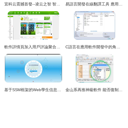
宜科云震撼首發--凌云之智 智造未來 引領工業變革的新一代應用軟件開發平臺
易語言開發在線翻譯工具 應用軟件開發的實踐指南
軟件詳情頁加入用戶評論聚合功能 提升應用軟件開發的轉化利器
C語言在應用軟件開發中的角色與潛力
基于SSM框架的Web學生信息管理系統V3A4L 從開發到部署的全棧實踐與應用軟件設計
金山系再推神級軟件 能否復制WPS的成功傳奇？