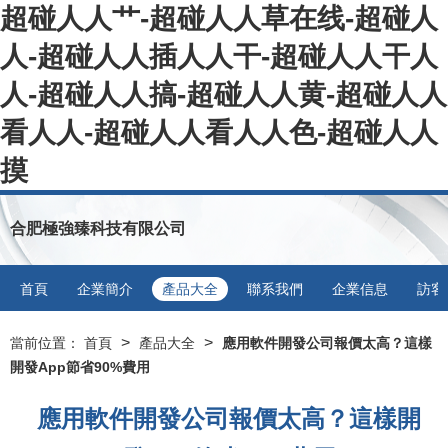
超碰人人艹-超碰人人草在线-超碰人
人-超碰人人插人人干-超碰人人干人
人-超碰人人搞-超碰人人黄-超碰人人
看人人-超碰人人看人人色-超碰人人
摸
合肥極強臻科技有限公司
首頁
企業簡介
產品大全
聯系我們
企業信息
訪客
>
>
當前位置：
首頁
產品大全
應用軟件開發公司報價太高？這樣
開發App節省90%費用
應用軟件開發公司報價太高？這樣開