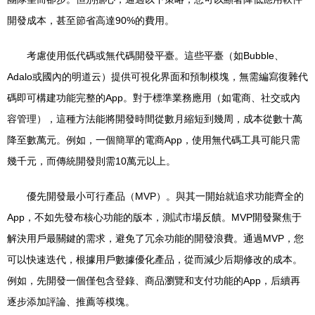
開發成本，甚至節省高達90%的費用。
考慮使用低代碼或無代碼開發平臺。這些平臺（如Bubble、
Adalo或國內的明道云）提供可視化界面和預制模塊，無需編寫復雜代
碼即可構建功能完整的App。對于標準業務應用（如電商、社交或內
容管理），這種方法能將開發時間從數月縮短到幾周，成本從數十萬
降至數萬元。例如，一個簡單的電商App，使用無代碼工具可能只需
幾千元，而傳統開發則需10萬元以上。
優先開發最小可行產品（MVP）。與其一開始就追求功能齊全的
App，不如先發布核心功能的版本，測試市場反饋。MVP開發聚焦于
解決用戶最關鍵的需求，避免了冗余功能的開發浪費。通過MVP，您
可以快速迭代，根據用戶數據優化產品，從而減少后期修改的成本。
例如，先開發一個僅包含登錄、商品瀏覽和支付功能的App，后續再
逐步添加評論、推薦等模塊。